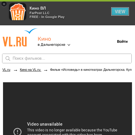
×
Кино ВЛ
VIEW
FarPost LLC
FREE - In Google Play
Кино
Войти
в Дальнегорске
→
→
VL.ru
Кино на VL.ru
Фильм «Исповедь» в кинотеатрах Дальнегорска. Купить билеты!