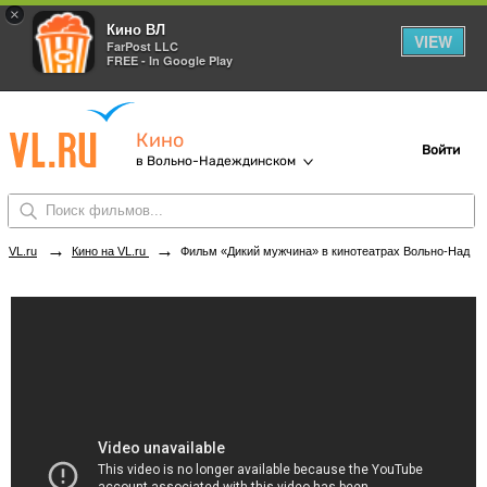
×
Кино ВЛ
VIEW
FarPost LLC
FREE - In Google Play
Кино
Войти
в Вольно-Надеждинском
→
→
VL.ru
Кино на VL.ru
Фильм «Дикий мужчина» в кинотеатрах Вольно-Надеждинского. Купить билеты!