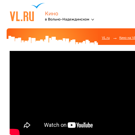
Кино
в Вольно-Надеждинском
→
VL.ru
Кино на V