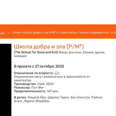
→
L.ru
Фильм «Школа добра и зла (Р/М*)» в кинотеатрах Вольно-Надеждинского. Куп
Школа добра и зла (Р/М*)
(The School for Good and Evil)
Жанр:
фэнтези, боевик, драма,
комедия
В прокате с 27 октября, 2022
Ограничение по возрасту:
12+
Ограничения могут различаться в зависимости от
кинотеатра
Производство:
США, 2022
Режиссер:
Пол Фиг
Продолжительность:
147 мин.
В ролях:
Мишель Йео,
Шарлиз Терон,
Бен Кингсли,
Рэйчел
Блум,
Лоренс Фишбёрн