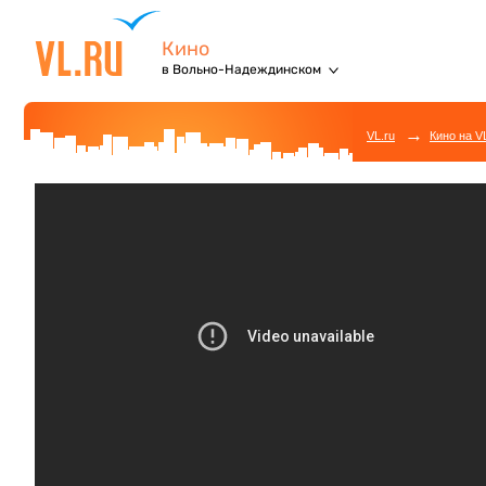
Кино
в Вольно-Надеждинском
→
VL.ru
Кино на V