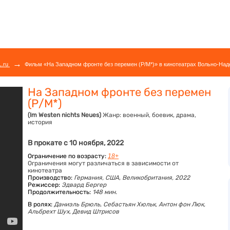
→
L.ru
Фильм «На Западном фронте без перемен (Р/М*)» в кинотеатрах Вольно-Наде
На Западном фронте без перемен
(Р/М*)
(Im Westen nichts Neues)
Жанр:
военный, боевик, драма,
история
В прокате с 10 ноября, 2022
Ограничение по возрасту:
18+
Ограничения могут различаться в зависимости от
кинотеатра
Производство:
Германия, США, Великобритания, 2022
Режиссер:
Эдвард Бергер
Продолжительность:
148 мин.
В ролях:
Даниэль Брюль,
Себастьян Хюльк,
Антон фон Люк,
Альбрехт Шух,
Девид Штрисов