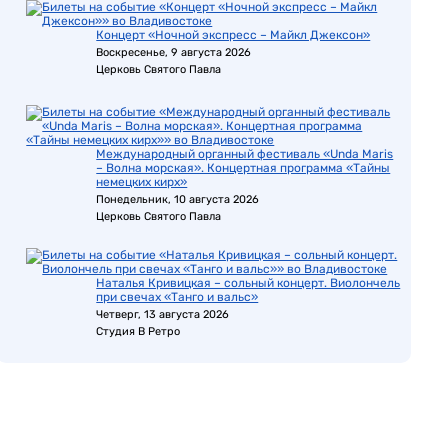
Концерт «Ночной экспресс – Майкл Джексон»
Воскресенье, 9 августа 2026
Церковь Святого Павла
Международный органный фестиваль «Unda Maris
– Волна морская». Концертная программа «Тайны
немецких кирх»
Понедельник, 10 августа 2026
Церковь Святого Павла
Наталья Кривицкая – сольный концерт. Виолончель
при свечах «Танго и вальс»
Четверг, 13 августа 2026
Студия В Ретро