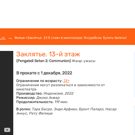
→
L.ru
Фильм «Заклятье. 13-й этаж» в кинотеатрах Уссурийска. Купить билеты!
Заклятье. 13-й этаж
(Pengabdi Setan 2: Communion)
Жанр:
ужасы
В прокате с 1 декабря, 2022
Ограничение по возрасту:
18+
Ограничения могут различаться в зависимости от
кинотеатра
Производство:
Индонезия, 2022
Режиссер:
Джоко Анвар
Продолжительность:
119 мин.
В ролях:
Тара Басро,
Энди Арфиан,
Бронт Паларэ,
Насар
Аннус,
Рату Фелиша