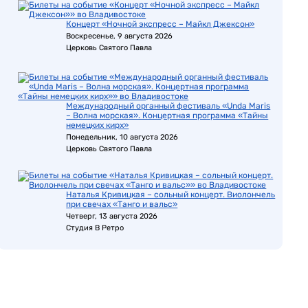
Концерт «Ночной экспресс – Майкл Джексон»
Воскресенье, 9 августа 2026
Церковь Святого Павла
Международный органный фестиваль «Unda Maris
– Волна морская». Концертная программа «Тайны
немецких кирх»
Понедельник, 10 августа 2026
Церковь Святого Павла
Наталья Кривицкая – сольный концерт. Виолончель
при свечах «Танго и вальс»
Четверг, 13 августа 2026
Студия В Ретро