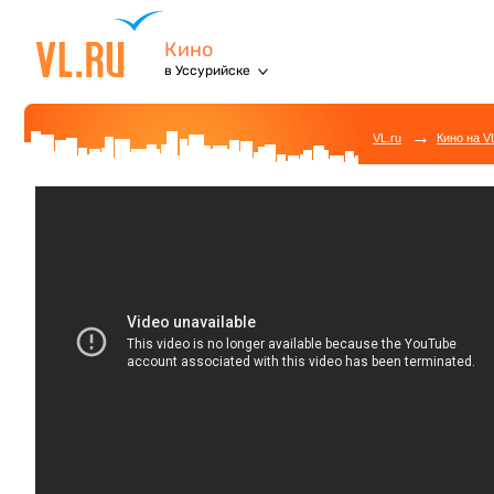
Кино
в Уссурийске
→
VL.ru
Кино на V