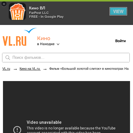
×
Кино ВЛ
VIEW
FarPost LLC
FREE - In Google Play
Кино
Войти
в Находке
→
→
VL.ru
Кино на VL.ru
Фильм «Большой золотой слиток» в кинотеатрах Находки. Купить билеты!