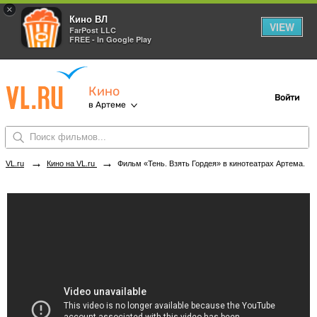
×
Кино ВЛ
VIEW
FarPost LLC
FREE - In Google Play
Кино
Войти
в Артеме
→
→
VL.ru
Кино на VL.ru
Фильм «Тень. Взять Гордея» в кинотеатрах Артема. Купить билеты!