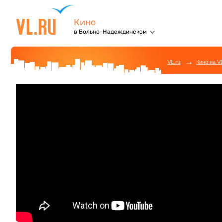
Кино
в Вольно-Надеждинском
→
VL.ru
Кино на V