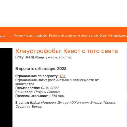
→
L.ru
Фильм «Клаустрофобы: Квест с того света» в кинотеатрах Вольно-Надеждинс
Клаустрофобы: Квест с того света
(Play Dead)
Жанр:
ужасы, триллер
В прокате с 5 января, 2023
Ограничение по возрасту:
18+
Ограничения могут различаться в зависимости от
кинотеатра
Производство:
США, 2022
Режиссер:
Патрик Люссье
Продолжительность:
106 мин.
В ролях:
Бэйли Мэдисон,
Джерри О’Коннелл,
Энтони Тёрпел,
Стерлинг Бомон