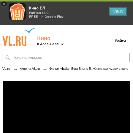
×
Кино ВЛ
VIEW
FarPost LLC
FREE - In Google Play
Кино
Войти
в Арсеньеве
→
→
VL.ru
Кино на VL.ru
Фильм «Italian Best Shorts 5: Жизнь как чудо» в кинотеатрах Арсеньева. Купить билеты!