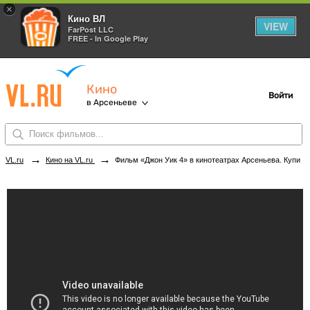
×
Кино ВЛ
VIEW
FarPost LLC
FREE - In Google Play
Кино
Войти
в Арсеньеве
→
→
VL.ru
Кино на VL.ru
Фильм «Джон Уик 4» в кинотеатрах Арсеньева. Купить билеты!