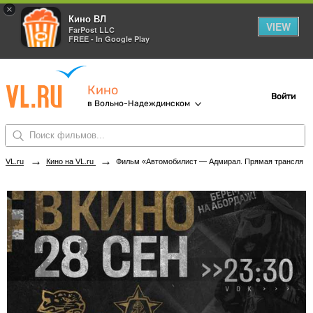
×
Кино ВЛ
VIEW
FarPost LLC
FREE - In Google Play
Кино
Войти
в Вольно-Надеждинском
→
→
VL.ru
Кино на VL.ru
Фильм «Автомобилист — Адмирал. Прямая трансляция (Фонбет Чемпионат КХЛ)» в кинотеатрах Вольно-Надеждинского. Купить билеты!