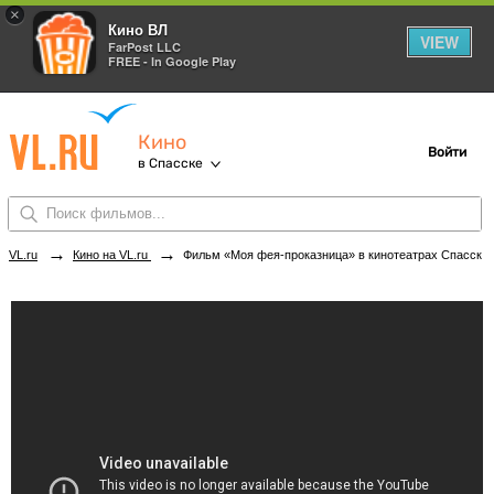
×
Кино ВЛ
VIEW
FarPost LLC
FREE - In Google Play
Кино
Войти
в Спасске
→
→
VL.ru
Кино на VL.ru
Фильм «Моя фея-проказница» в кинотеатрах Спасска. Купить билеты!