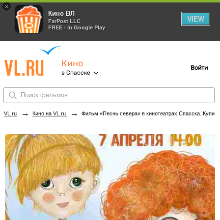
×
Кино ВЛ
VIEW
FarPost LLC
FREE - In Google Play
Кино
Войти
в Спасске
→
→
VL.ru
Кино на VL.ru
Фильм «Песнь севера» в кинотеатрах Спасска. Купить билеты!