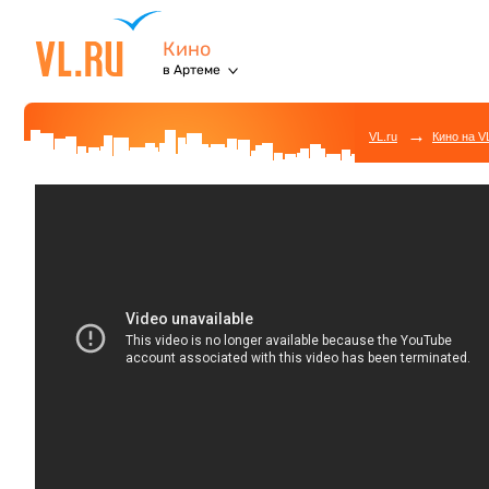
Кино
в Артеме
→
VL.ru
Кино на V