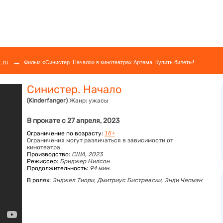
→
L.ru
Фильм «Синистер. Начало» в кинотеатрах Артема. Купить билеты!
Синистер. Начало
(Kinderfanger)
Жанр:
ужасы
В прокате с 27 апреля, 2023
Ограничение по возрасту:
16+
Ограничения могут различаться в зависимости от
кинотеатра
Производство:
США, 2023
Режиссер:
Бриджер Нилсон
Продолжительность:
94 мин.
В ролях:
Энджел Тиори,
Дмитриус Бистревски,
Энди Чепман