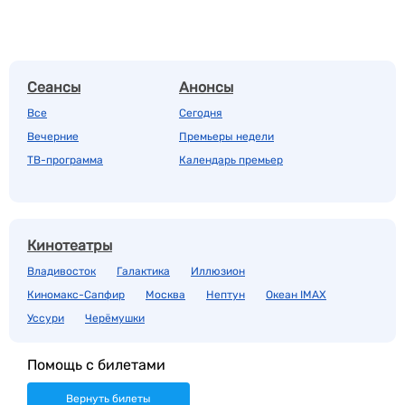
Сеансы
Анонсы
Все
Сегодня
Вечерние
Премьеры недели
ТВ-программа
Календарь премьер
Кинотеатры
Владивосток
Галактика
Иллюзион
Киномакс-Сапфир
Москва
Нептун
Океан IMAX
Уссури
Черёмушки
Помощь с билетами
Вернуть билеты