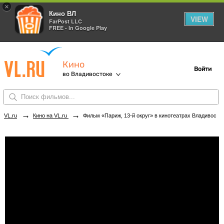
×
Кино ВЛ
VIEW
FarPost LLC
FREE - In Google Play
Кино
Войти
во Владивостоке
→
→
VL.ru
Кино на VL.ru
Фильм «Париж, 13-й округ» в кинотеатрах Владивостока. Купить билеты!