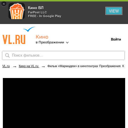
×
Кино ВЛ
VIEW
FarPost LLC
FREE - In Google Play
Кино
Войти
в Преображении
→
→
VL.ru
Кино на VL.ru
Фильм «Мармадюк» в кинотеатрах Преображения. Купить билеты!