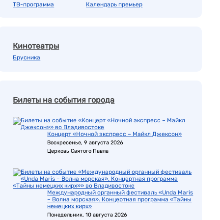
ТВ-программа
Календарь премьер
Кинотеатры
Брусника
Билеты на события города
Концерт «Ночной экспресс – Майкл Джексон»
Воскресенье, 9 августа 2026
Церковь Святого Павла
Международный органный фестиваль «Unda Maris
– Волна морская». Концертная программа «Тайны
немецких кирх»
Понедельник, 10 августа 2026