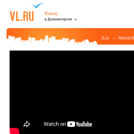
Кино
в Дальнегорске
→
VL.ru
Кино на V