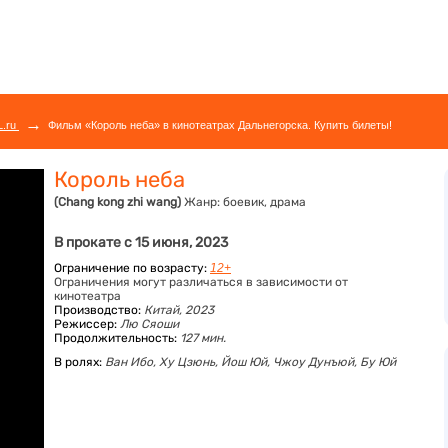
→
L.ru
Фильм «Король неба» в кинотеатрах Дальнегорска. Купить билеты!
Король неба
(Chang kong zhi wang)
Жанр:
боевик, драма
В прокате с 15 июня, 2023
Ограничение по возрасту:
12+
Ограничения могут различаться в зависимости от
кинотеатра
Производство:
Китай, 2023
Режиссер:
Лю Сяоши
Продолжительность:
127 мин.
В ролях:
Ван Ибо,
Ху Цзюнь,
Йош Юй,
Чжоу Дунъюй,
Бу Юй