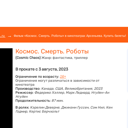
→
L.ru
Фильм «Космос. Смерть. Роботы» в кинотеатрах Арсеньева. Купить билеты!
Космос. Смерть. Роботы
(Cosmic Chaos)
Жанр:
фантастика, триллер
В прокате с 3 августа, 2023
Ограничение по возрасту:
16+
Ограничения могут различаться в зависимости от
кинотеатра
Производство:
Канада, США, Великобритания, 2023
Режиссер:
Федерико Хэллер, Марк Ледиард, Нгуйен-Ан
Нгуйен
Продолжительность:
87 мин.
В ролях:
Кэрелин Деверне,
Джинэнн Гуссен,
Сэм Нил,
Кен
Годмир,
Кертис Берчхольт