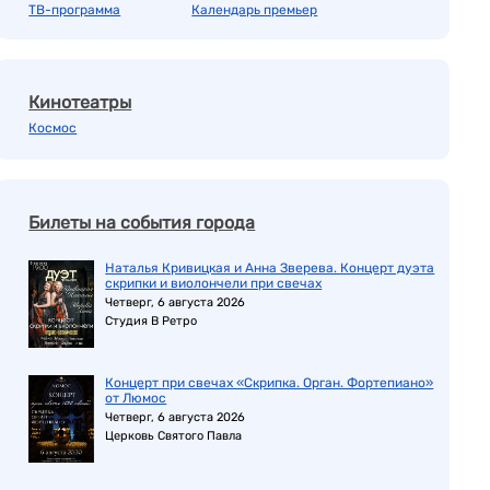
ТВ-программа
Календарь премьер
Кинотеатры
Космос
Билеты на события города
Наталья Кривицкая и Анна Зверева. Концерт дуэта
скрипки и виолончели при свечах
Четверг, 6 августа 2026
Студия В Ретро
Концерт при свечах «Скрипка. Орган. Фортепиано»
от Люмос
Четверг, 6 августа 2026
Церковь Святого Павла