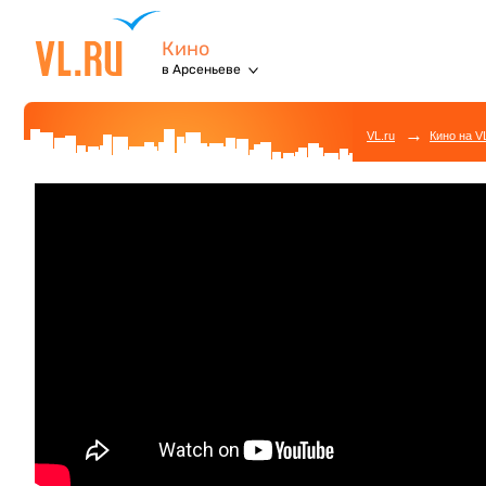
Кино
в Арсеньеве
→
VL.ru
Кино на V