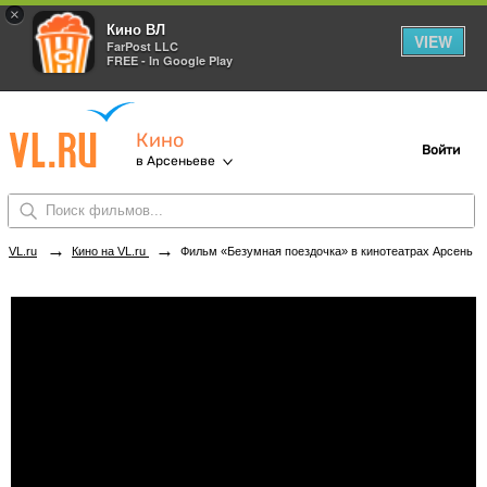
×
Кино ВЛ
VIEW
FarPost LLC
FREE - In Google Play
Кино
Войти
в Арсеньеве
→
→
VL.ru
Кино на VL.ru
Фильм «Безумная поездочка» в кинотеатрах Арсеньева. Купить билеты!