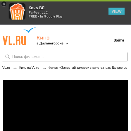
×
Кино ВЛ
VIEW
FarPost LLC
FREE - In Google Play
Кино
Войти
в Дальнегорске
→
→
VL.ru
Кино на VL.ru
Фильм «Запертый заживо» в кинотеатрах Дальнегорска. Купить билеты!