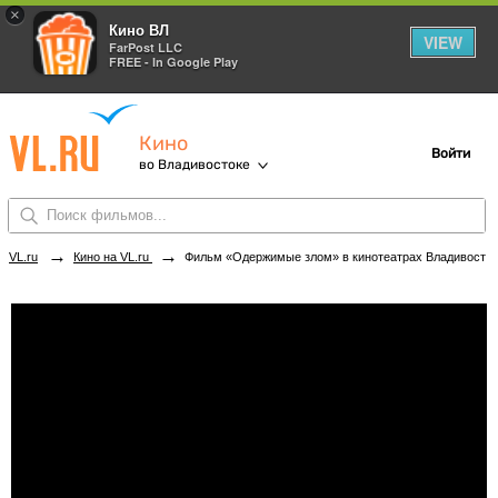
×
Кино ВЛ
VIEW
FarPost LLC
FREE - In Google Play
Кино
Войти
во Владивостоке
→
→
VL.ru
Кино на VL.ru
Фильм «Одержимые злом» в кинотеатрах Владивостока. Купить билеты!