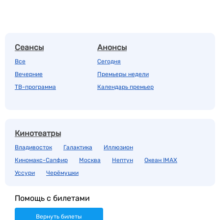
Сеансы
Анонсы
Все
Сегодня
Вечерние
Премьеры недели
ТВ-программа
Календарь премьер
Кинотеатры
Владивосток
Галактика
Иллюзион
Киномакс-Сапфир
Москва
Нептун
Океан IMAX
Уссури
Черёмушки
Помощь с билетами
Вернуть билеты