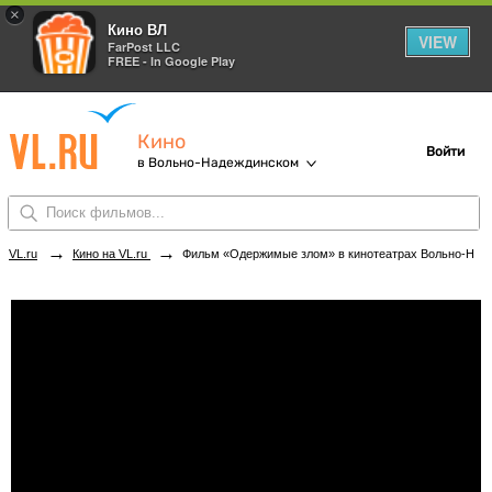
×
Кино ВЛ
VIEW
FarPost LLC
FREE - In Google Play
Кино
Войти
в Вольно-Надеждинском
→
→
VL.ru
Кино на VL.ru
Фильм «Одержимые злом» в кинотеатрах Вольно-Надеждинского. Купить билеты!