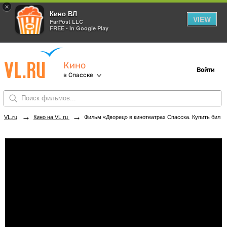
×
Кино ВЛ
VIEW
FarPost LLC
FREE - In Google Play
Кино
Войти
в Спасске
→
→
VL.ru
Кино на VL.ru
Фильм «Дворец» в кинотеатрах Спасска. Купить билеты!