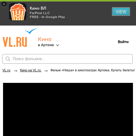
×
Кино ВЛ
VIEW
FarPost LLC
FREE - In Google Play
Кино
Войти
в Артеме
→
→
VL.ru
Кино на VL.ru
Фильм «Ниша» в кинотеатрах Артема. Купить билеты!