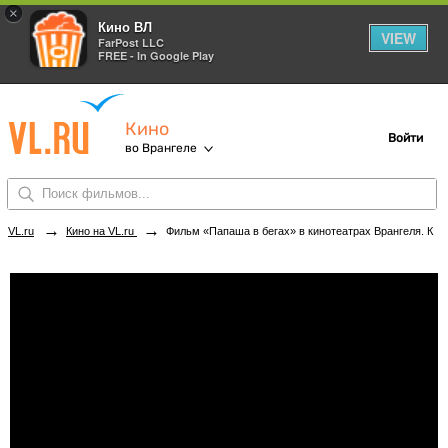
×
Кино ВЛ
VIEW
FarPost LLC
FREE - In Google Play
Кино
Войти
во Врангеле
→
→
VL.ru
Кино на VL.ru
Фильм «Папаша в бегах» в кинотеатрах Врангеля. Купить билеты!