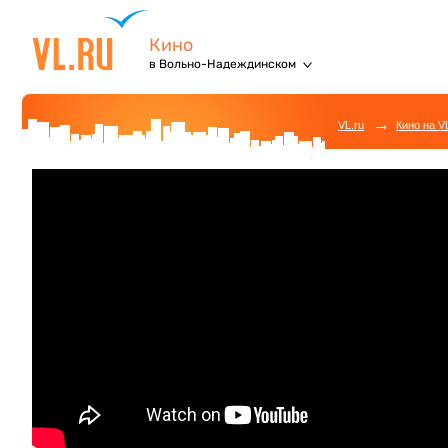
Кино
в Вольно-Надеждинском
→
VL.ru
Кино на V