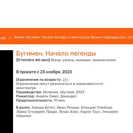
→
L.ru
Фильм «Бугимен. Начало легенды» в кинотеатрах Вольно-Надеждинского. Ку
Бугимен. Начало легенды
(El hombre del saco)
Жанр:
ужасы, комедия, приключения
В прокате с 23 ноября, 2023
Ограничение по возрасту:
16+
Ограничения могут различаться в зависимости от
кинотеатра
Производство:
Испания, Уругвай, 2023
Режиссер:
Анхель Гомес Эрнандес
Продолжительность:
91 мин.
В ролях:
Хавьер Ботет,
Иван Ренедо,
Клаудия Плейсер,
Лорка Гутьеррес Прада,
Лукас Блас,
Карла Тоус,
Гильермо
Новильо