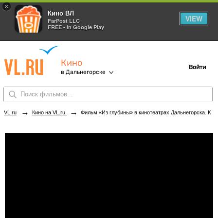
×
Кино ВЛ
VIEW
FarPost LLC
FREE - In Google Play
Кино
Войти
в Дальнегорске
→
→
VL.ru
Кино на VL.ru
Фильм «Из глубины» в кинотеатрах Дальнегорска. Купить билеты!