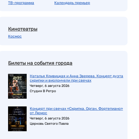
ТВ-программа
Календарь премьер
Кинотеатры
Космос
Билеты на события города
Наталья Кривицкая и Анна Зверева. Концерт дуэта
скрипки и виолончели при свечах
Четверг, 6 августа 2026
Студия В Ретро
Концерт при свечах «Скрипка. Орган. Фортепиано»
от Люмос
Четверг, 6 августа 2026
Церковь Святого Павла