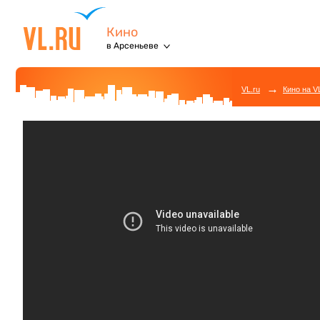
Кино
в Арсеньеве
→
VL.ru
Кино на V