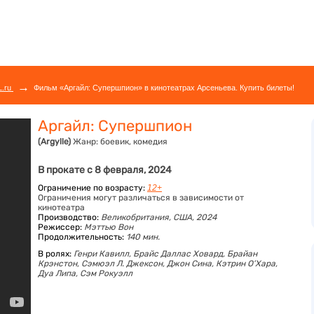
→
L.ru
Фильм «Аргайл: Супершпион» в кинотеатрах Арсеньева. Купить билеты!
Аргайл: Супершпион
(Argylle)
Жанр:
боевик, комедия
В прокате с 8 февраля, 2024
Ограничение по возрасту:
12+
Ограничения могут различаться в зависимости от
кинотеатра
Производство:
Великобритания, США, 2024
Режиссер:
Мэттью Вон
Продолжительность:
140 мин.
В ролях:
Генри Кавилл,
Брайс Даллас Ховард,
Брайан
Крэнстон,
Сэмюэл Л. Джексон,
Джон Сина,
Кэтрин О’Хара,
Дуа Липа,
Сэм Рокуэлл