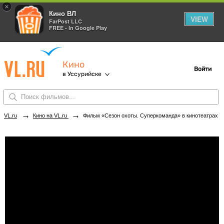
×
Кино ВЛ
VIEW
FarPost LLC
FREE - In Google Play
Кино
Войти
в Уссурийске
→
→
VL.ru
Кино на VL.ru
Фильм «Сезон охоты. Суперкоманда» в кинотеатрах Уссурийска. Купить билеты!