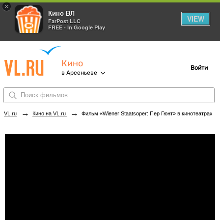
×
Кино ВЛ
VIEW
FarPost LLC
FREE - In Google Play
Кино
Войти
в Арсеньеве
→
→
VL.ru
Кино на VL.ru
Фильм «Wiener Staatsoper: Пер Гюнт» в кинотеатрах Арсеньева. Купить билеты!