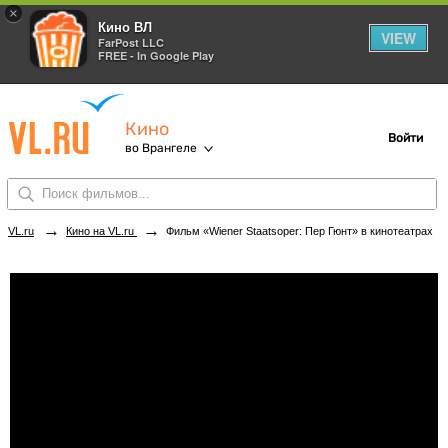
×
Кино ВЛ
VIEW
FarPost LLC
FREE - In Google Play
Кино
Войти
во Врангеле
→
→
VL.ru
Кино на VL.ru
Фильм «Wiener Staatsoper: Пер Гюнт» в кинотеатрах Врангеля. Купить билеты!