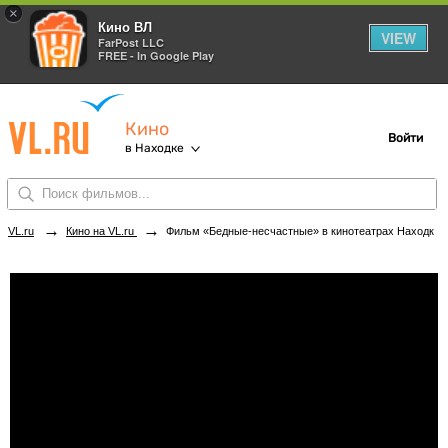
×
Кино ВЛ
VIEW
FarPost LLC
FREE - In Google Play
Кино
Войти
в Находке
→
→
VL.ru
Кино на VL.ru
Фильм «Бедные-несчастные» в кинотеатрах Находки. Купить билеты!