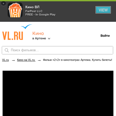
×
Кино ВЛ
VIEW
FarPost LLC
FREE - In Google Play
Кино
Войти
в Артеме
→
→
VL.ru
Кино на VL.ru
Фильм «2+2» в кинотеатрах Артема. Купить билеты!