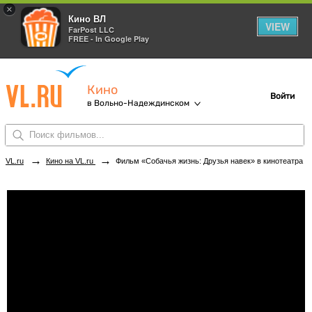
×
Кино ВЛ
VIEW
FarPost LLC
FREE - In Google Play
Кино
Войти
в Вольно-Надеждинском
→
→
VL.ru
Кино на VL.ru
Фильм «Собачья жизнь: Друзья навек» в кинотеатрах Вольно-Надеждинского. Купить билеты!