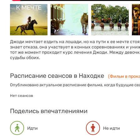
Джоди мечтает ездить на лошади, но на пути к ее мечте сто
знает отказа, она участвует в конных соревнованиях и униж
тот же момент проходит курс лечения Джоди. Между девоч
судьбы обоих.
Расписание сеансов в Находке
(Фильм в прока
Опубликовано актуальное расписание фильма, когда будущие сеа
Нет сеансов
Поделись впечатлениями
Идти
Не идти