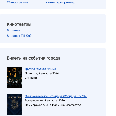
ТВ-программа
Календарь премьер
Кинотеатры
8 планет
8 планет ТЦ Клён
Билеты на события города
Группа «Блюз Лайм»
Пятница, 7 августа 2026
Синкопа
Симфонический концерт «Моцарт – 270»
Воскресенье, 9 августа 2026
Приморская сцена Мариинского театра