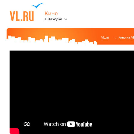
Кино
в Находке
→
VL.ru
Кино на V