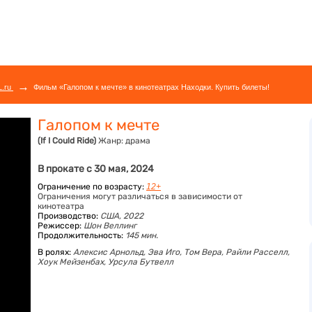
→
L.ru
Фильм «Галопом к мечте» в кинотеатрах Находки. Купить билеты!
Галопом к мечте
(If I Could Ride)
Жанр:
драма
В прокате с 30 мая, 2024
Ограничение по возрасту:
12+
Ограничения могут различаться в зависимости от
кинотеатра
Производство:
США, 2022
Режиссер:
Шон Веллинг
Продолжительность:
145 мин.
В ролях:
Алексис Арнольд,
Эва Иго,
Том Вера,
Райли Расселл,
Хоук Мейзенбах,
Урсула Бутвелл