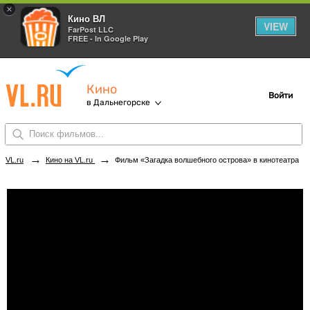
×
Кино ВЛ
VIEW
FarPost LLC
FREE - In Google Play
Кино
Войти
в Дальнегорске
→
→
VL.ru
Кино на VL.ru
Фильм «Загадка волшебного острова» в кинотеатрах Дальнегорска. Купить билеты!