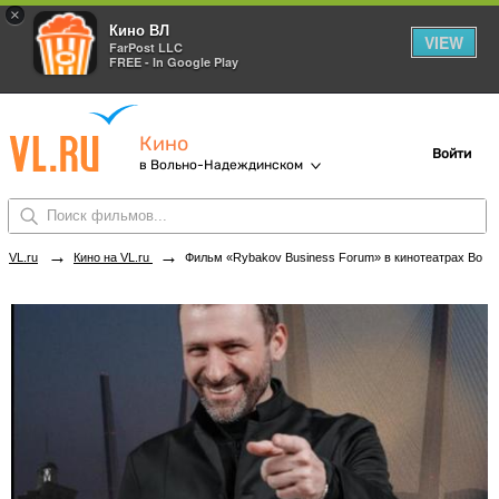
×
Кино ВЛ
VIEW
FarPost LLC
FREE - In Google Play
Кино
Войти
в Вольно-Надеждинском
→
→
VL.ru
Кино на VL.ru
Фильм «Rybakov Business Forum» в кинотеатрах Вольно-Надеждинского. Купить билеты!