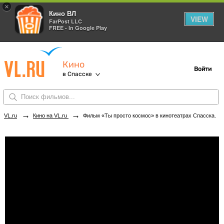
×
Кино ВЛ
VIEW
FarPost LLC
FREE - In Google Play
Кино
Войти
в Спасске
→
→
VL.ru
Кино на VL.ru
Фильм «Ты просто космос» в кинотеатрах Спасска. Купить билеты!