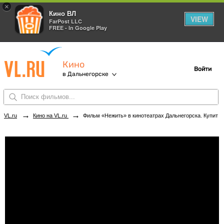
×
Кино ВЛ
VIEW
FarPost LLC
FREE - In Google Play
Кино
Войти
в Дальнегорске
→
→
VL.ru
Кино на VL.ru
Фильм «Нежить» в кинотеатрах Дальнегорска. Купить билеты!