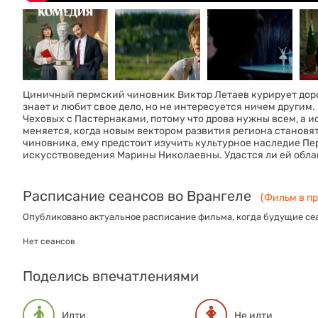
Циничный пермский чиновник Виктор Летаев курирует дорож
знает и любит свое дело, но не интересуется ничем другим. 
Чеховых с Пастернаками, потому что дрова нужны всем, а 
меняется, когда новым вектором развития региона становятс
чиновника, ему предстоит изучить культурное наследие Пер
искусствоведения Марины Николаевны. Удастся ли ей обла
Расписание сеансов во Врангеле
(Фильм в пр
Опубликовано актуальное расписание фильма, когда будущие сеа
Нет сеансов
Поделись впечатлениями
Идти
Не идти