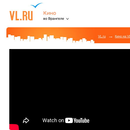
Кино
во Врангеле
→
VL.ru
Кино на V