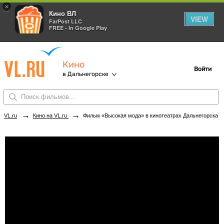
×
Кино ВЛ
VIEW
FarPost LLC
FREE - In Google Play
Кино
Войти
в Дальнегорске
→
→
VL.ru
Кино на VL.ru
Фильм «Высокая мода» в кинотеатрах Дальнегорска. Купить билеты!