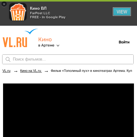
×
Кино ВЛ
VIEW
FarPost LLC
FREE - In Google Play
Кино
Войти
в Артеме
→
→
VL.ru
Кино на VL.ru
Фильм «Тополиный пух» в кинотеатрах Артема. Купить билеты!