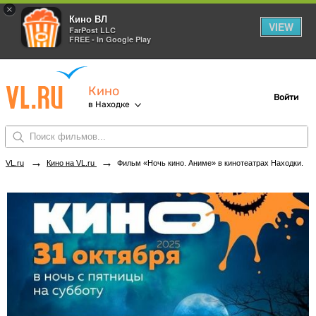
×
Кино ВЛ
VIEW
FarPost LLC
FREE - In Google Play
Кино
Войти
в Находке
→
→
VL.ru
Кино на VL.ru
Фильм «Ночь кино. Аниме» в кинотеатрах Находки. Купить билеты!