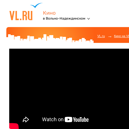
Кино
в Вольно-Надеждинском
→
VL.ru
Кино на V