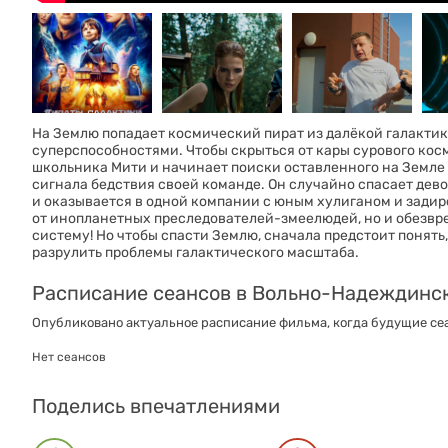
На Землю попадает космический пират из далёкой галакти
суперспособностями. Чтобы скрыться от кары сурового кос
школьника Мити и начинает поиски оставленного на Земле
сигнала бедствия своей команде. Он случайно спасает дев
и оказывается в одной компании с юным хулиганом и задиро
от инопланетных преследователей-змеелюдей, но и обезвр
систему! Но чтобы спасти Землю, сначала предстоит понять
разрулить проблемы галактического масштаба.
Расписание сеансов в Вольно-Надеждинс
Опубликовано актуальное расписание фильма, когда будущие сеа
Нет сеансов
Поделись впечатлениями