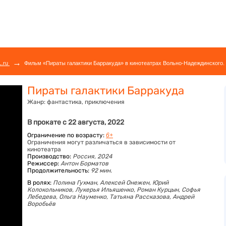
→
L.ru
Фильм «Пираты галактики Барракуда» в кинотеатрах Вольно-Надеждинского. 
Пираты галактики Барракуда
Жанр:
фантастика, приключения
В прокате с 22 августа, 2022
Ограничение по возрасту:
6+
Ограничения могут различаться в зависимости от
кинотеатра
Производство:
Россия, 2024
Режиссер:
Антон Борматов
Продолжительность:
92 мин.
В ролях:
Полина Гухман,
Алексей Онежен,
Юрий
Колокольников,
Лукерья Ильяшенко,
Роман Курцын,
Софья
Лебедева,
Ольга Науменко,
Татьяна Рассказова,
Андрей
Воробьёв