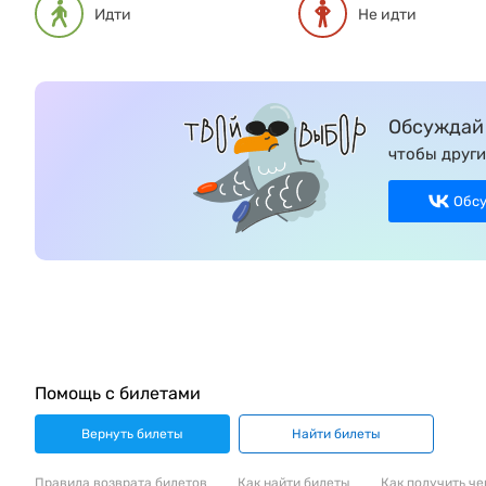
Идти
Не идти
Обсуждай 
чтобы други
Обс
Помощь с билетами
Вернуть билеты
Найти билеты
Правила возврата билетов
Как найти билеты
Как получить че