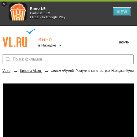
×
Кино ВЛ
VIEW
FarPost LLC
FREE - In Google Play
Кино
Войти
в Находке
→
→
VL.ru
Кино на VL.ru
Фильм «Чужой: Ромул» в кинотеатрах Находки. Купить билеты!