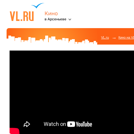
Кино
в Арсеньеве
→
VL.ru
Кино на V