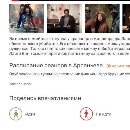
Во время семейного отпуска у красавца и миллиардера Ла
обвиненным в убийстве. Его объявляют в розыск междунар
рушиться. Только поняв, как связаны между собой эти разр
Ларго Винч сможет противостоять гневу загадочного и всем
Расписание сеансов в Арсеньеве
(Фильм в пр
Опубликовано актуальное расписание фильма, когда будущие сеа
Нет сеансов
Поделись впечатлениями
Идти
Не идти