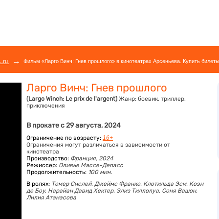
→
L.ru
Фильм «Ларго Винч: Гнев прошлого» в кинотеатрах Арсеньева. Купить билеты
Ларго Винч: Гнев прошлого
(Largo Winch: Le prix de l'argent)
Жанр:
боевик, триллер,
приключения
В прокате с 29 августа, 2024
Ограничение по возрасту:
16+
Ограничения могут различаться в зависимости от
кинотеатра
Производство:
Франция, 2024
Режиссер:
Оливье Массе-Депасс
Продолжительность:
100 мин.
В ролях:
Томер Сислей,
Джеймс Франко,
Клотильда Эсм,
Коэн
де Боу,
Нарайан Давид Хектер,
Элиз Тиллолуа,
Соня Вашон,
Лилия Атанасова