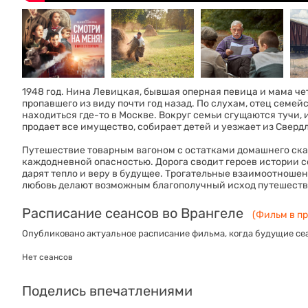
1948 год. Нина Левицкая, бывшая оперная певица и мама чет
пропавшего из виду почти год назад. По слухам, отец семе
находиться где-то в Москве. Вокруг семьи сгущаются тучи, 
продает все имущество, собирает детей и уезжает из Свердл
Путешествие товарным вагоном с остатками домашнего ска
каждодневной опасностью. Дорога сводит героев истории с
дарят тепло и веру в будущее. Трогательные взаимоотношен
любовь делают возможным благополучный исход путешеств
Расписание сеансов во Врангеле
(Фильм в пр
Опубликовано актуальное расписание фильма, когда будущие сеа
Нет сеансов
Поделись впечатлениями