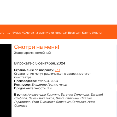
→
L.ru
Фильм «Смотри на меня!» в кинотеатрах Врангеля. Купить билеты!
Смотри на меня!
Жанр:
драма, семейный
В прокате с 5 сентября, 2024
Ограничение по возрасту:
16+
Ограничения могут различаться в зависимости от
кинотеатра
Производство:
Россия, 2024
Режиссер:
Владимир Грамматиков
Продолжительность:
2 ч
В ролях:
Александра Урсуляк,
Евгения Симонова,
Евгений
Стеблов,
Семен Шкаликов,
Ольга Лапшина,
Платон
Герасимов,
Егор Тишканин,
Вероника Каткаева,
Макс
Осинцев