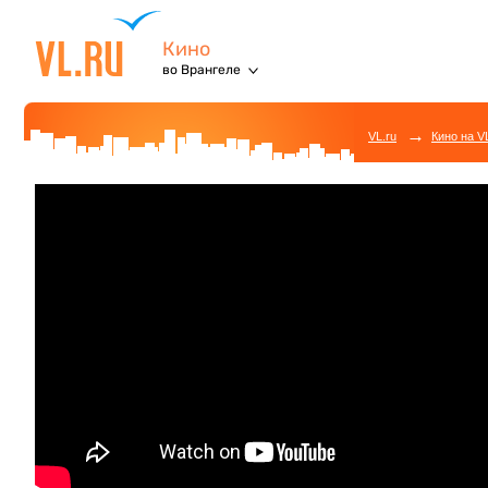
Кино
во Врангеле
→
VL.ru
Кино на V