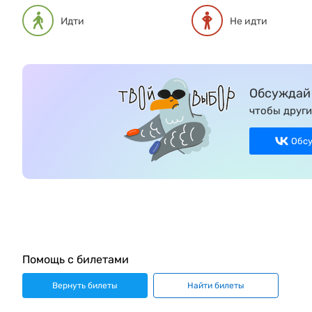
Идти
Не идти
Обсуждай 
чтобы други
Обс
Помощь с билетами
Вернуть билеты
Найти билеты