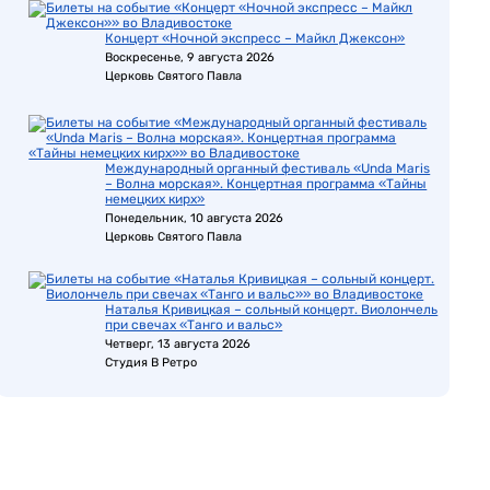
Концерт «Ночной экспресс – Майкл Джексон»
Воскресенье, 9 августа 2026
Церковь Святого Павла
Международный органный фестиваль «Unda Maris
– Волна морская». Концертная программа «Тайны
немецких кирх»
Понедельник, 10 августа 2026
Церковь Святого Павла
Наталья Кривицкая – сольный концерт. Виолончель
при свечах «Танго и вальс»
Четверг, 13 августа 2026
Студия В Ретро