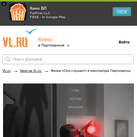
×
Кино ВЛ
VIEW
FarPost LLC
FREE - In Google Play
Кино
Войти
в Партизанске
→
→
VL.ru
Кино на VL.ru
Фильм «Оно слушает» в кинотеатрах Партизанска. Купить билеты!