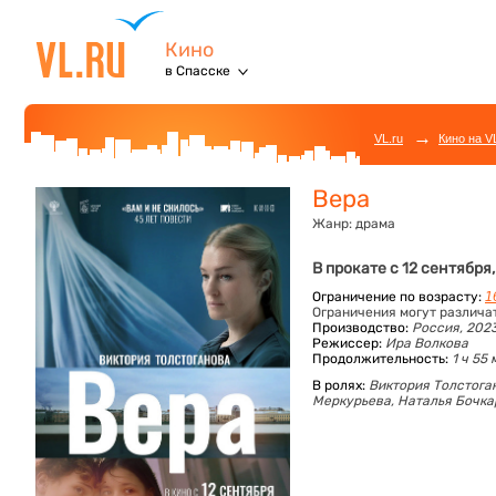
Кино
в Спасске
→
VL.ru
Кино на V
Вера
Жанр:
драма
В прокате с 12 сентября
Ограничение по возрасту:
1
Ограничения могут различа
Производство:
Россия, 202
Режиссер:
Ира Волкова
Продолжительность:
1 ч 55 
В ролях:
Виктория Толстога
Меркурьева,
Наталья Бочка