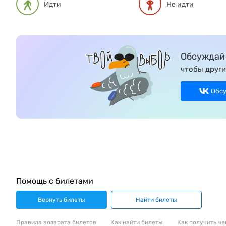
Идти
Не идти
Обсуждай 
чтобы други
Обс
Помощь с билетами
Вернуть билеты
Найти билеты
Правила возврата билетов
Как найти билеты
Как получить че