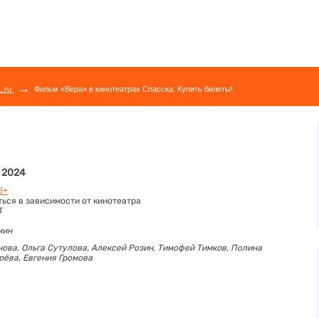
→
L.ru
Фильм «Вера» в кинотеатрах Спасска. Купить билеты!
, 2024
6+
ться в зависимости от кинотеатра
3
мин
нова,
Ольга Сутулова,
Алексей Розин,
Тимофей Тимков,
Полина
рёва,
Евгения Громова