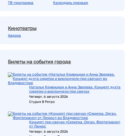
ТВ-программа
Календарь премьер
Кинотеатры
Аврора
Билеты на события города
Наталья Кривицкая и Анна Зверева. Концерт дуэта
скрипки и виолончели при свечах
Четверг, 6 августа 2026
Студия В Ретро
Концерт при свечах «Скрипка. Орган. Фортепиано»
от Люмос
Четверг, 6 августа 2026