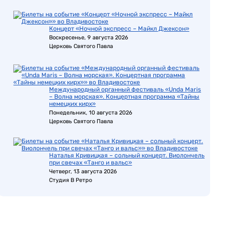
Концерт «Ночной экспресс – Майкл Джексон»
Воскресенье, 9 августа 2026
Церковь Святого Павла
Международный органный фестиваль «Unda Maris
– Волна морская». Концертная программа «Тайны
немецких кирх»
Понедельник, 10 августа 2026
Церковь Святого Павла
Наталья Кривицкая – сольный концерт. Виолончель
при свечах «Танго и вальс»
Четверг, 13 августа 2026
Студия В Ретро