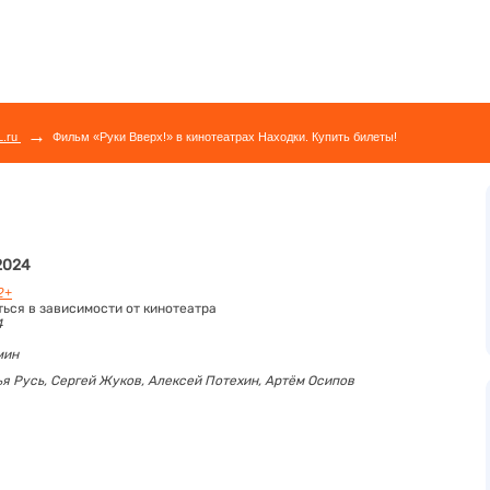
→
L.ru
Фильм «Руки Вверх!» в кинотеатрах Находки. Купить билеты!
 2024
2+
ться в зависимости от кинотеатра
4
мин
я Русь,
Сергей Жуков,
Алексей Потехин,
Артём Осипов