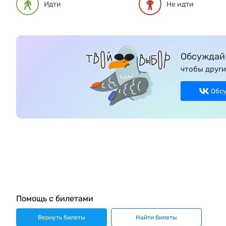
Идти
Не идти
Обсуждай 
чтобы други
Обс
Помощь с билетами
Вернуть билеты
Найти билеты