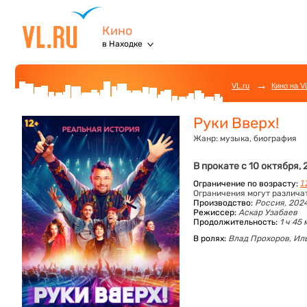
Кино
в Находке
→
VL.ru
Кино на V
Руки Вверх!
Жанр:
музыка, биография
В прокате с 10 октября,
Ограничение по возрасту:
1
Ограничения могут различа
Производство:
Россия, 202
Режиссер:
Аскар Узабаев
Продолжительность:
1 ч 45 
В ролях:
Влад Прохоров,
Иль